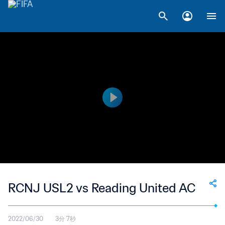
RCNJ USL2 vs Reading United AC
2022/06/30
3分 7秒