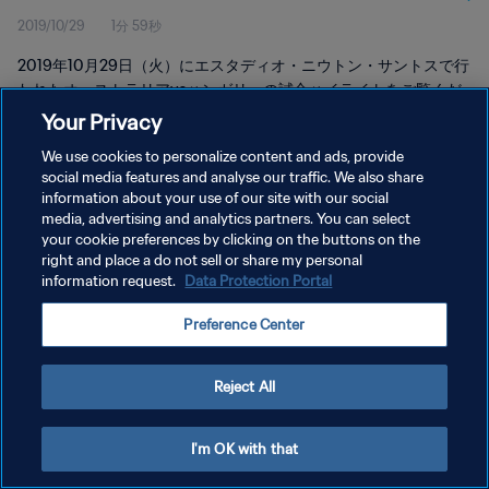
2019/10/29
1分 59秒
2019年10月29日（火）にエスタディオ・ニウトン・サントスで行
われたオーストラリアvsハンガリーの試合ハイライトをご覧くだ
さい。
Your Privacy
We use cookies to personalize content and ads, provide
social media features and analyse our traffic. We also share
information about your use of our site with our social
media, advertising and analytics partners. You can select
your cookie preferences by clicking on the buttons on the
プライバシーポリシー
right and place a do not sell or share my personal
information request.
Data Protection Portal
サービス利用規約
Preference Center
クッキー設定の管理
Copyright © 1994 - 2026 FIFA. All rights reserved.
Reject All
I'm OK with that