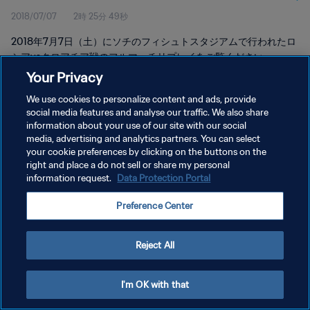
2018/07/07
2時 25分 49秒
2018年7月7日（土）にソチのフィシュトスタジアムで行われたロ
シアvsクロアチア戦のフルマッチリプレイをご覧ください。
Your Privacy
We use cookies to personalize content and ads, provide
social media features and analyse our traffic. We also share
information about your use of our site with our social
media, advertising and analytics partners. You can select
プライバシーポリシー
your cookie preferences by clicking on the buttons on the
right and place a do not sell or share my personal
サービス利用規約
information request.
Data Protection Portal
クッキー設定の管理
Preference Center
Copyright © 1994 - 2026 FIFA. All rights reserved.
Reject All
I'm OK with that