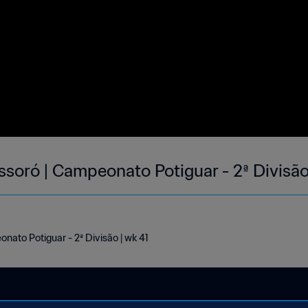
soró | Campeonato Potiguar - 2ª Divisão
ato Potiguar - 2ª Divisão | wk 41