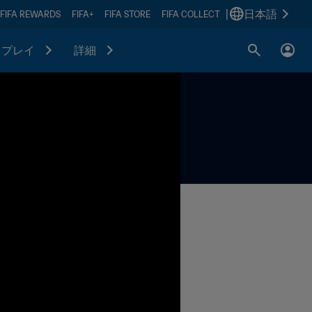
|
日本語
FIFA REWARDS
FIFA+
FIFA STORE
FIFA COLLECT
プレイ
詳細