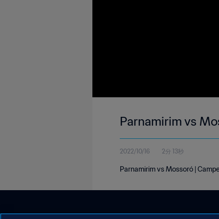
Parnamirim vs Mos
2022/10/16
2分 13秒
Parnamirim vs Mossoró | Campeon