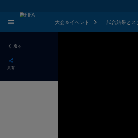
大会＆イベント
試合結果とス
戻る
共有