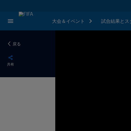
大会＆イベント
試合結果とス
戻る
共有