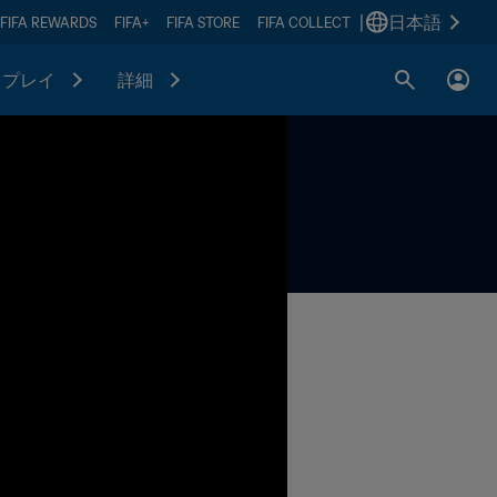
|
日本語
FIFA REWARDS
FIFA+
FIFA STORE
FIFA COLLECT
プレイ
詳細