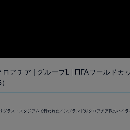
ロアチア | グループL | FIFAワールドカッ
S）
00よりダラス・スタジアムで行われたイングランド対クロアチア戦のハイラ