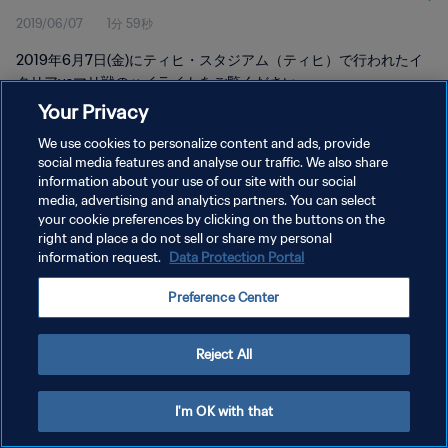
2019/06/07
1分 59秒
2019年6月7日(金)にティヒ・スタジアム（ティヒ）で行われたイ
タリアvsマリ戦のハイライトをご覧ください。
Your Privacy
We use cookies to personalize content and ads, provide
social media features and analyse our traffic. We also share
information about your use of our site with our social
media, advertising and analytics partners. You can select
プライバシーポリシー
your cookie preferences by clicking on the buttons on the
right and place a do not sell or share my personal
サービス利用規約
information request.
Data Protection Portal
クッキー設定の管理
Preference Center
Copyright © 1994 - 2026 FIFA. All rights reserved.
Reject All
I'm OK with that