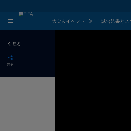
大会＆イベント
試合結果とス
戻る
共有