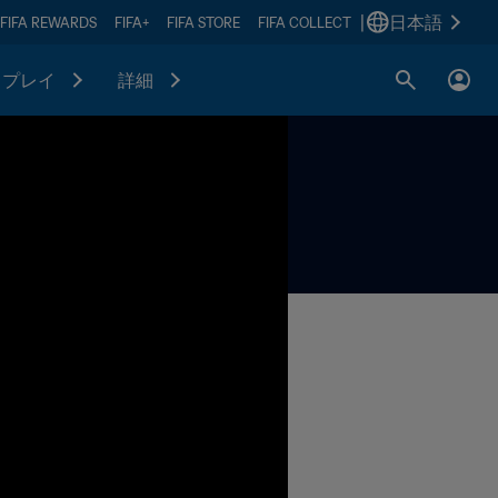
|
日本語
FIFA REWARDS
FIFA+
FIFA STORE
FIFA COLLECT
プレイ
詳細