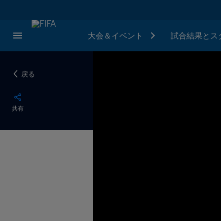
大会＆イベント
試合結果とス
戻る
共有