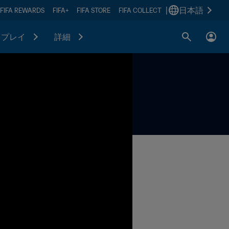
|
日本語
FIFA REWARDS
FIFA+
FIFA STORE
FIFA COLLECT
プレイ
詳細