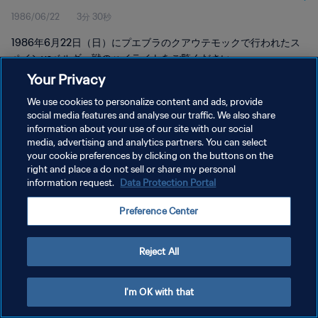
1986/06/22
3分 30秒
1986年6月22日（日）にプエブラのクアウテモックで行われたス
ペインvsベルギー戦のハイライトをご覧ください。
Your Privacy
We use cookies to personalize content and ads, provide
social media features and analyse our traffic. We also share
information about your use of our site with our social
media, advertising and analytics partners. You can select
プライバシーポリシー
your cookie preferences by clicking on the buttons on the
right and place a do not sell or share my personal
サービス利用規約
information request.
Data Protection Portal
クッキー設定の管理
Preference Center
Copyright © 1994 - 2026 FIFA. All rights reserved.
Reject All
I'm OK with that