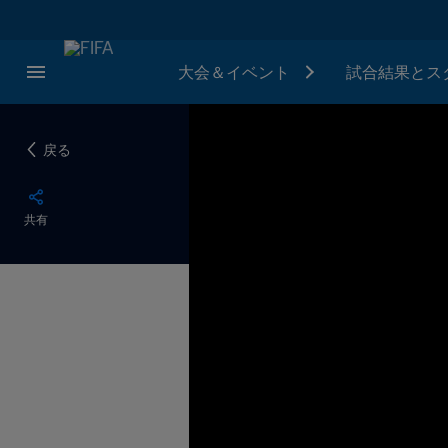
大会＆イベント
試合結果とス
戻る
共有