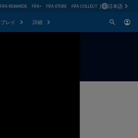
|
日本語
FIFA REWARDS
FIFA+
FIFA STORE
FIFA COLLECT
プレイ
詳細