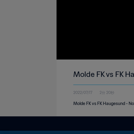
Molde FK vs FK H
2022/07/17
2分 20秒
Molde FK vs FK Haugesund - Nor