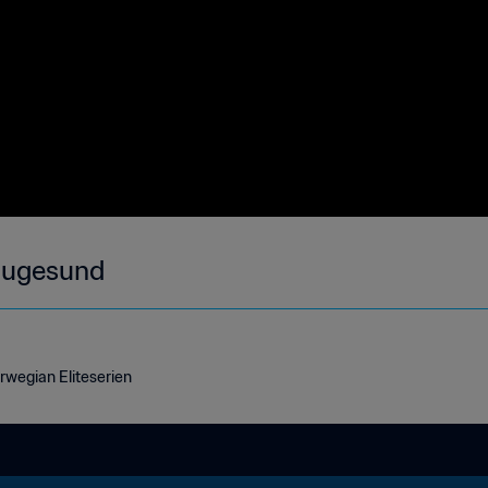
augesund
wegian Eliteserien