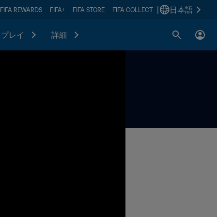
|
日本語
FIFA REWARDS
FIFA+
FIFA STORE
FIFA COLLECT
プレイ
詳細