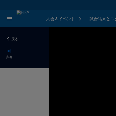
大会＆イベント
試合結果とス
戻る
共有