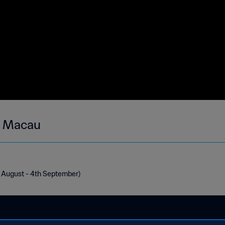
- Macau
 August - 4th September)