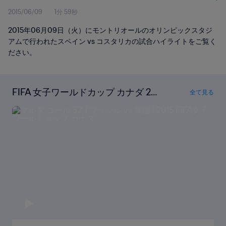
2015/06/09
1分 59秒
2015年06月09日（火）にモントリオールのオリンピックスタジ
アムで行われたスペイン vs コスタリカの試合ハイライトをご覧く
ださい。
FIFA 女子ワールドカップ カナダ 201
全て見る
5の全ゴールを見る