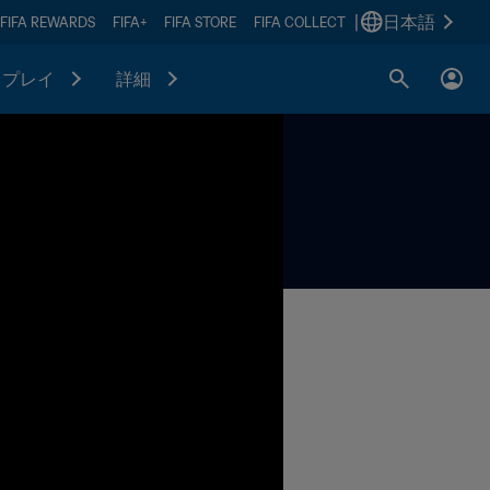
|
日本語
FIFA REWARDS
FIFA+
FIFA STORE
FIFA COLLECT
プレイ
詳細