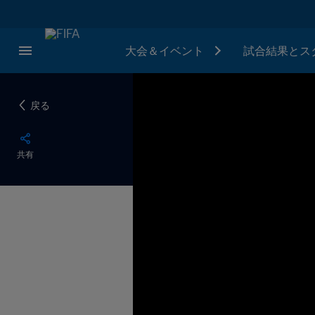
大会＆イベント
試合結果とス
戻る
共有