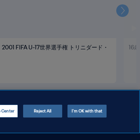
次
001 FIFA U-17世界選手権 トリニダード・
16
e Center
Reject All
I'm OK with that
Copyright © 1994 - 2026 FIFA. All rights reserved.