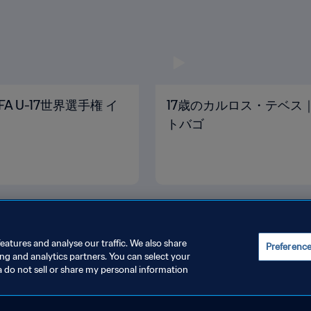
A U-17世界選手権 イ
17歳のカルロス・テベス｜2
トバゴ
eatures and analyse our traffic. We also share
Preferenc
ing and analytics partners. You can select your
a do not sell or share my personal information
管理