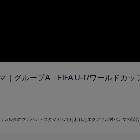
｜グループA｜FIFA U-17ワールドカ
ト
間）にスラカルタのマナハン・スタジアムで行われたエクアドル対パナマの試