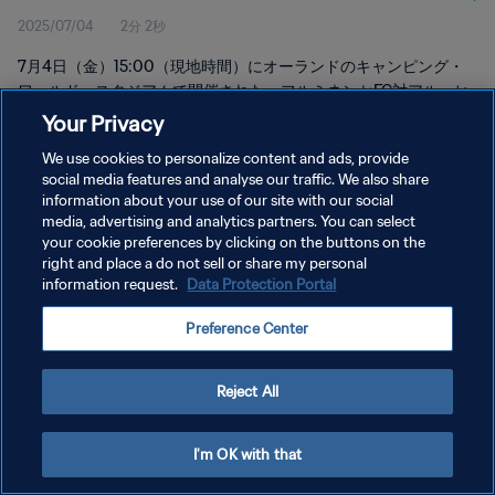
2025/07/04
2分 2秒
7月4日（金）15:00（現地時間）にオーランドのキャンピング・
ワールド・スタジアムで開催された、フルミネンセFC対アル・ヒ
ラルの試合のハイライトをご覧ください。
Your Privacy
We use cookies to personalize content and ads, provide
social media features and analyse our traffic. We also share
information about your use of our site with our social
media, advertising and analytics partners. You can select
your cookie preferences by clicking on the buttons on the
プライバシーポリシー
right and place a do not sell or share my personal
information request.
Data Protection Portal
サービス利用規約
Preference Center
クッキー設定の管理
Copyright © 1994 - 2026 FIFA. All rights reserved.
Reject All
I'm OK with that