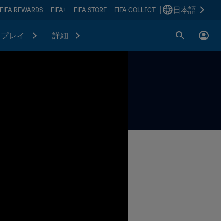
|
日本語
FIFA REWARDS
FIFA+
FIFA STORE
FIFA COLLECT
プレイ
詳細