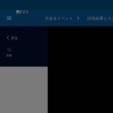
大会＆イベント
試合結果とス
戻る
共有