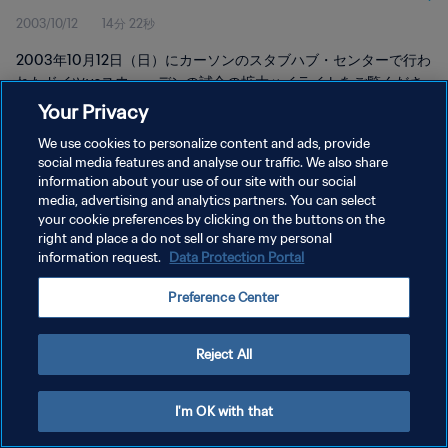
2003/10/12
14分 22秒
2003年10月12日（日）にカーソンのスタブハブ・センターで行わ
れたドイツvsスウェーデンの試合の拡大ハイライトをご覧くださ
い。
Your Privacy
We use cookies to personalize content and ads, provide
social media features and analyse our traffic. We also share
information about your use of our site with our social
media, advertising and analytics partners. You can select
your cookie preferences by clicking on the buttons on the
right and place a do not sell or share my personal
プライバシーポリシー
information request.
Data Protection Portal
サービス利用規約
Preference Center
クッキー設定の管理
Copyright © 1994 - 2026 FIFA. All rights reserved.
Reject All
I'm OK with that