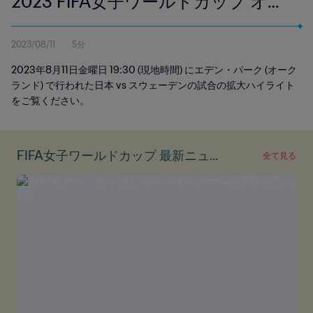
2023 FIFA女子ワールドカップ オー
ストラリア/ニュージーランド | エク
2023/08/11
5分
ステンデッド・ハイライト
2023年8月11日金曜日 19:30 (現地時間) にエデン・パーク (オーク
ランド) で行われた日本 vs スウェーデンの試合の拡大ハイライト
をご覧ください。
FIFA女子ワールドカップ 最新ニュー
全て見る
ス