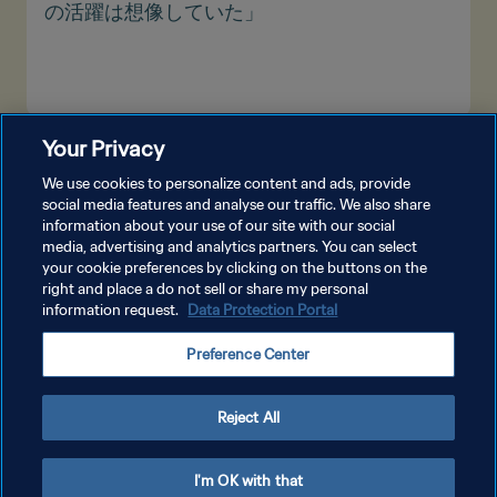
の活躍は想像していた」
Your Privacy
もっと見る
We use cookies to personalize content and ads, provide
social media features and analyse our traffic. We also share
information about your use of our site with our social
media, advertising and analytics partners. You can select
your cookie preferences by clicking on the buttons on the
right and place a do not sell or share my personal
information request.
Data Protection Portal
プライバシーポリシー
Preference Center
サービス利用規約
クッキー設定の管理
Reject All
Copyright © 1994 - 2026 FIFA. All rights reserved.
I'm OK with that