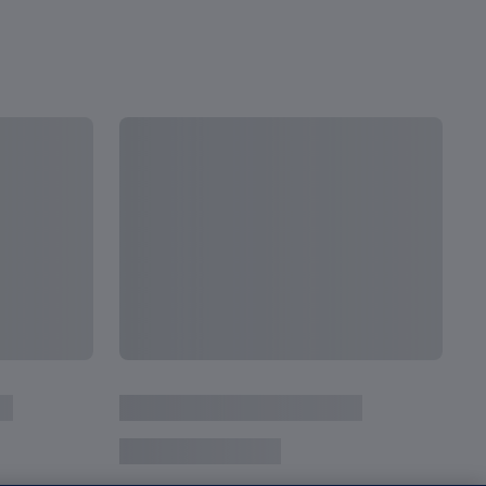
全て見る
次
｜2019 FIFA U-20 ワールドカップ ポ
19