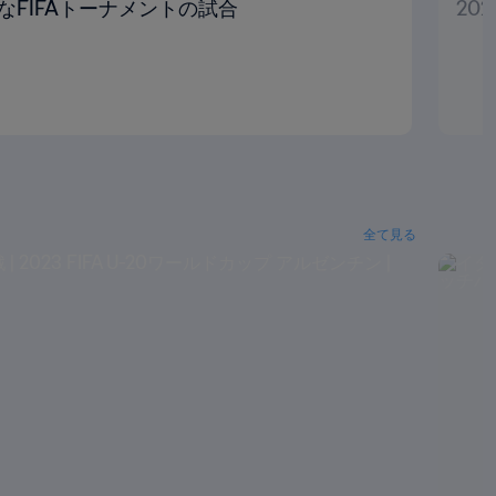
なFIFAトーナメントの試合
20
全て見る