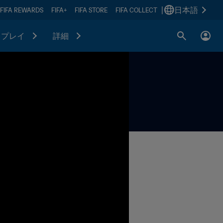
|
日本語
FIFA REWARDS
FIFA+
FIFA STORE
FIFA COLLECT
プレイ
詳細