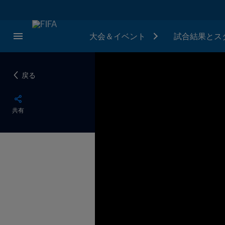
大会＆イベント
試合結果とス
戻る
共有