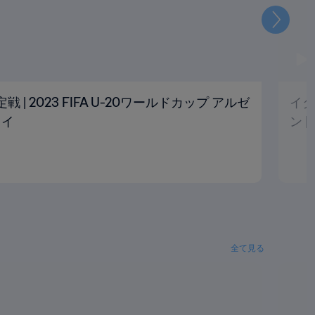
次
定戦 | 2023 FIFA U-20ワールドカップ アルゼ
イタ
レイ
ン 
全て見る