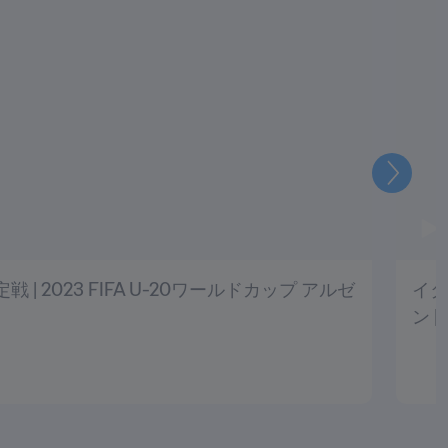
次
定戦 | 2023 FIFA U-20ワールドカップ アルゼ
イタ
ン 