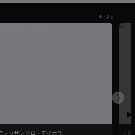
全て見る
次
 | アレッサンドロ・デイオラ
FI