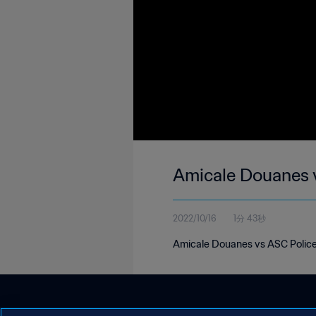
Amicale Douanes v
2022/10/16
1分 43秒
Amicale Douanes vs ASC Police 