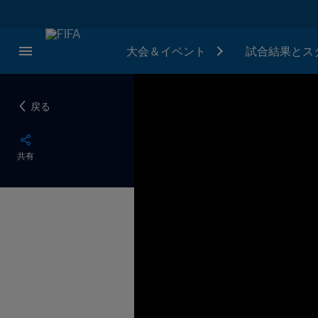
大会＆イベント
試合結果とス
戻る
共有