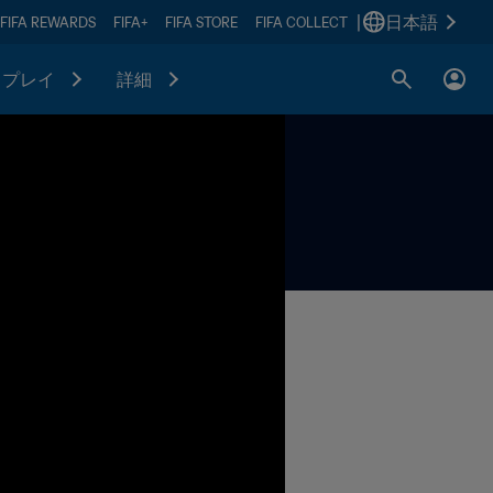
|
日本語
FIFA REWARDS
FIFA+
FIFA STORE
FIFA COLLECT
プレイ
詳細