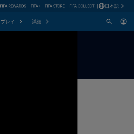
|
日本語
FIFA REWARDS
FIFA+
FIFA STORE
FIFA COLLECT
プレイ
詳細