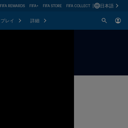
|
日本語
FIFA REWARDS
FIFA+
FIFA STORE
FIFA COLLECT
プレイ
詳細