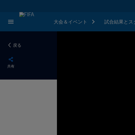
大会＆イベント
試合結果とス
戻る
共有