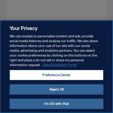
Your Privacy
もっと見る
We use cookies to personalize content and ads, provide
social media features and analyse our traffic. We also share
information about your use of our site with our social
media, advertising and analytics partners. You can select
your cookie preferences by clicking on the buttons on the
right and place a do not sell or share my personal
information request.
Data Protection Portal
プライバシーポリシー
Preference Center
サービス利用規約
クッキー設定の管理
Reject All
Copyright © 1994 - 2026 FIFA. All rights reserved.
I'm OK with that