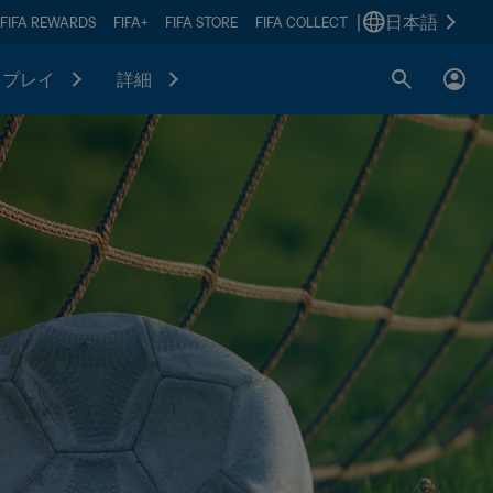
|
日本語
FIFA REWARDS
FIFA+
FIFA STORE
FIFA COLLECT
プレイ
詳細