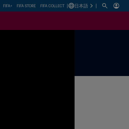
|
日本語
|
FIFA+
FIFA STORE
FIFA COLLECT