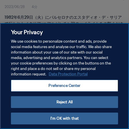
2023/06/28
4分
1982年6月29日（火）にバルセロナのエスタディオ・デ・サリア
で行われたイタリア vs アルゼンチン戦のハイライトをご覧くださ
い。
Your Privacy
We use cookies to personalize content and ads, provide
social media features and analyse our traffic. We also share
information about your use of our site with our social
media, advertising and analytics partners. You can select
your cookie preferences by clicking on the buttons on the
right and place a do not sell or share my personal
プライバシーポリシー
information request.
Data Protection Portal
サービス利用規約
Preference Center
クッキー設定の管理
Copyright © 1994 - 2026 FIFA. All rights reserved.
Reject All
I'm OK with that