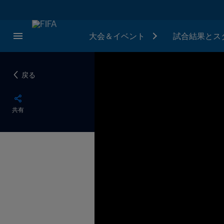
大会＆イベント
試合結果とス
戻る
共有