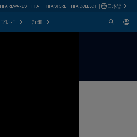
|
日本語
FIFA REWARDS
FIFA+
FIFA STORE
FIFA COLLECT
プレイ
詳細