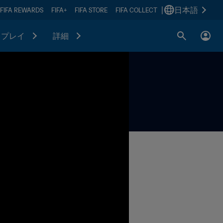
|
日本語
FIFA REWARDS
FIFA+
FIFA STORE
FIFA COLLECT
プレイ
詳細