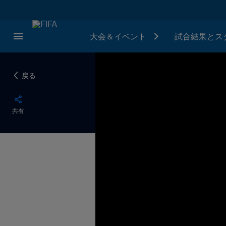
大会＆イベント
試合結果とス
戻る
共有