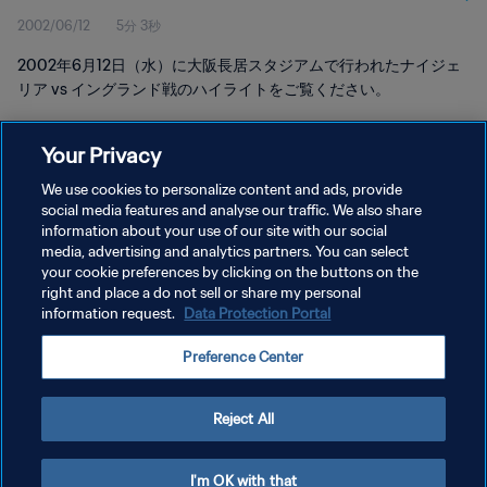
2002/06/12
5分 3秒
2002年6月12日（水）に大阪長居スタジアムで行われたナイジェ
リア vs イングランド戦のハイライトをご覧ください。
Your Privacy
We use cookies to personalize content and ads, provide
social media features and analyse our traffic. We also share
プライバシーポリシー
information about your use of our site with our social
media, advertising and analytics partners. You can select
サービス利用規約
your cookie preferences by clicking on the buttons on the
right and place a do not sell or share my personal
クッキー設定の管理
information request.
Data Protection Portal
Copyright © 1994 - 2026 FIFA. All rights reserved.
Preference Center
Reject All
I'm OK with that