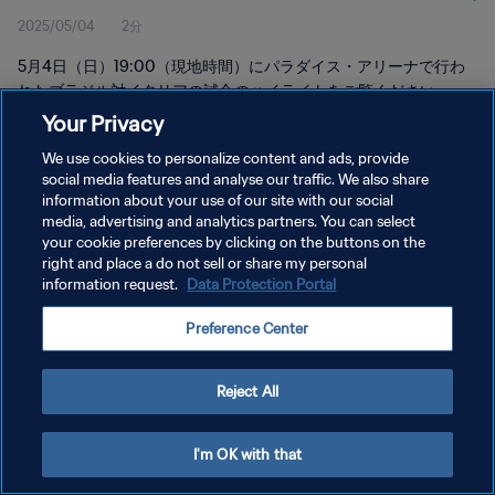
2025/05/04
2分
5月4日（日）19:00（現地時間）にパラダイス・アリーナで行わ
れたブラジル対イタリアの試合のハイライトをご覧ください。
Your Privacy
We use cookies to personalize content and ads, provide
social media features and analyse our traffic. We also share
information about your use of our site with our social
media, advertising and analytics partners. You can select
プライバシーポリシー
your cookie preferences by clicking on the buttons on the
right and place a do not sell or share my personal
サービス利用規約
information request.
Data Protection Portal
クッキー設定の管理
Preference Center
Copyright © 1994 - 2026 FIFA. All rights reserved.
Reject All
I'm OK with that