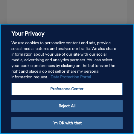
Your Privacy
もっと見る
We use cookies to personalize content and ads, provide
social media features and analyse our traffic. We also share
information about your use of our site with our social
media, advertising and analytics partners. You can select
your cookie preferences by clicking on the buttons on the
right and place a do not sell or share my personal
information request.
Data Protection Portal
プライバシーポリシー
Preference Center
サービス利用規約
クッキー設定の管理
Reject All
Copyright © 1994 - 2026 FIFA. All rights reserved.
I'm OK with that