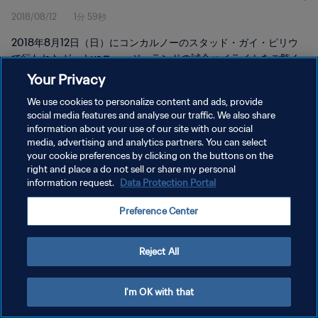
2018/08/12
1分 59秒
2018年8月12日（日）にコンカルノーのスタッド・ガイ・ピリウ
で行われたガーナvsニュージーランドの試合ハイライトをご覧く
ださい。
Your Privacy
We use cookies to personalize content and ads, provide
social media features and analyse our traffic. We also share
information about your use of our site with our social
media, advertising and analytics partners. You can select
your cookie preferences by clicking on the buttons on the
プライバシーポリシー
right and place a do not sell or share my personal
information request.
Data Protection Portal
サービス利用規約
Preference Center
クッキー設定の管理
Copyright © 1994 - 2026 FIFA. All rights reserved.
Reject All
I'm OK with that