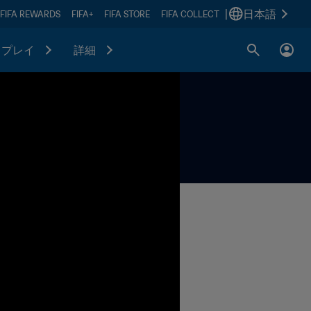
|
日本語
FIFA REWARDS
FIFA+
FIFA STORE
FIFA COLLECT
プレイ
詳細