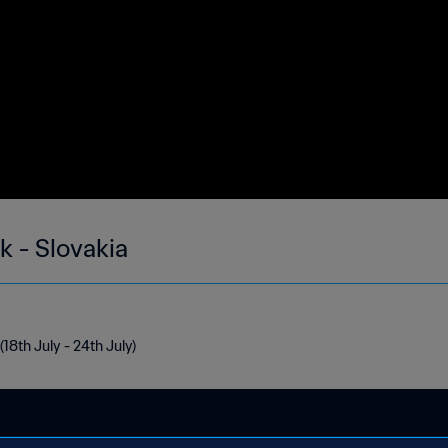
k - Slovakia
(18th July - 24th July)