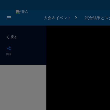
大会＆イベント
試合結果とス
戻る
共有