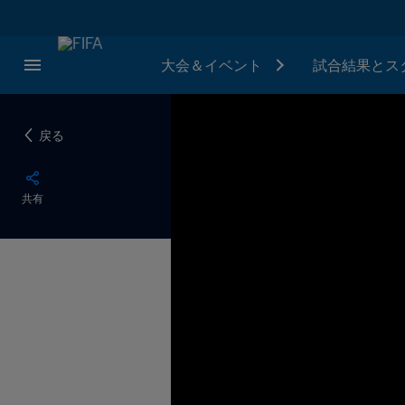
大会＆イベント
試合結果とス
戻る
共有