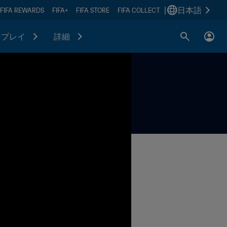
|
日本語
FIFA REWARDS
FIFA+
FIFA STORE
FIFA COLLECT
プレイ
詳細