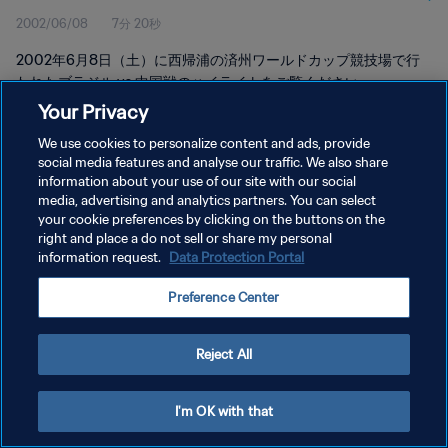
2002/06/08
7分 20秒
2002年6月8日（土）に西帰浦の済州ワールドカップ競技場で行
われたブラジル vs 中国戦のハイライトをご覧ください。
Your Privacy
We use cookies to personalize content and ads, provide
social media features and analyse our traffic. We also share
information about your use of our site with our social
media, advertising and analytics partners. You can select
プライバシーポリシー
your cookie preferences by clicking on the buttons on the
right and place a do not sell or share my personal
サービス利用規約
information request.
Data Protection Portal
クッキー設定の管理
Preference Center
Copyright © 1994 - 2026 FIFA. All rights reserved.
Reject All
I'm OK with that