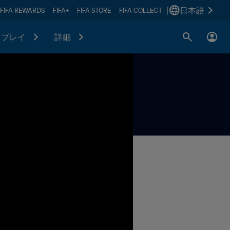
|
日本語
FIFA REWARDS
FIFA+
FIFA STORE
FIFA COLLECT
プレイ
詳細