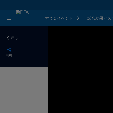
大会＆イベント
試合結果とス
戻る
共有