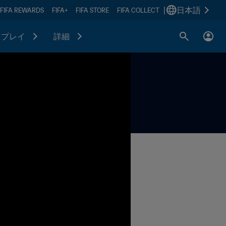
|
日本語
FIFA REWARDS
FIFA+
FIFA STORE
FIFA COLLECT
プレイ
詳細