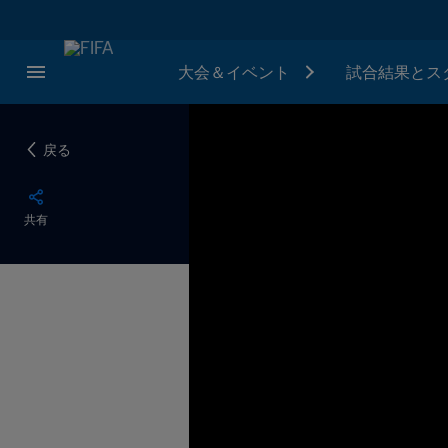
大会＆イベント
試合結果とス
戻る
共有