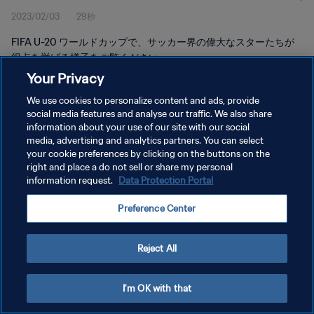
2023/02/03
29秒
FIFA U-20 ワールドカップで、サッカー界の偉大なスターたちが
得点を挙げる様子をご覧ください
Your Privacy
We use cookies to personalize content and ads, provide
social media features and analyse our traffic. We also share
information about your use of our site with our social
media, advertising and analytics partners. You can select
プライバシーポリシー
your cookie preferences by clicking on the buttons on the
right and place a do not sell or share my personal
サービス利用規約
information request.
Data Protection Portal
クッキー設定の管理
Preference Center
Copyright © 1994 - 2026 FIFA. All rights reserved.
Reject All
I'm OK with that