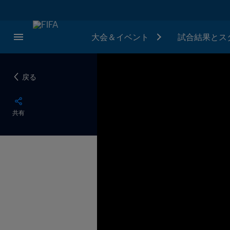
大会＆イベント
試合結果とス
戻る
共有