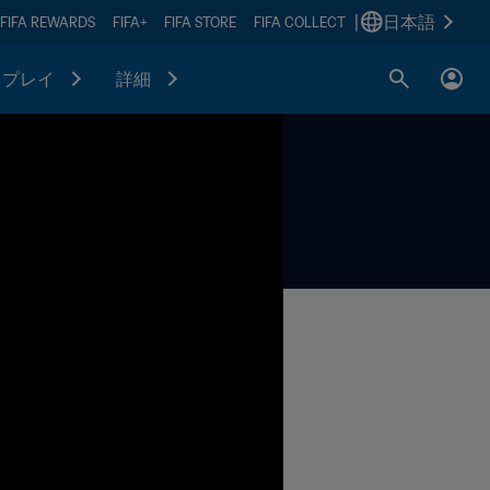
|
日本語
FIFA REWARDS
FIFA+
FIFA STORE
FIFA COLLECT
プレイ
詳細