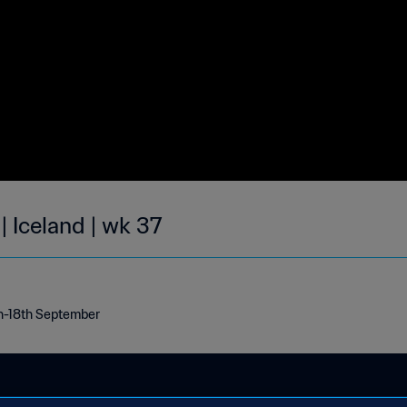
| Iceland | wk 37
2th-18th September