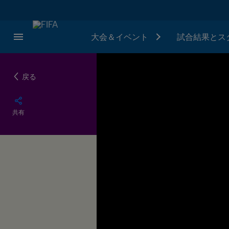
大会＆イベント
試合結果とス
戻る
共有