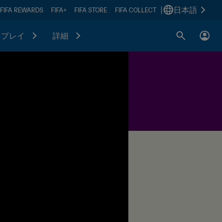
|
日本語
FIFA REWARDS
FIFA+
FIFA STORE
FIFA COLLECT
プレイ
詳細