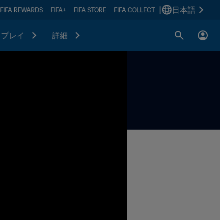
|
日本語
FIFA REWARDS
FIFA+
FIFA STORE
FIFA COLLECT
プレイ
詳細