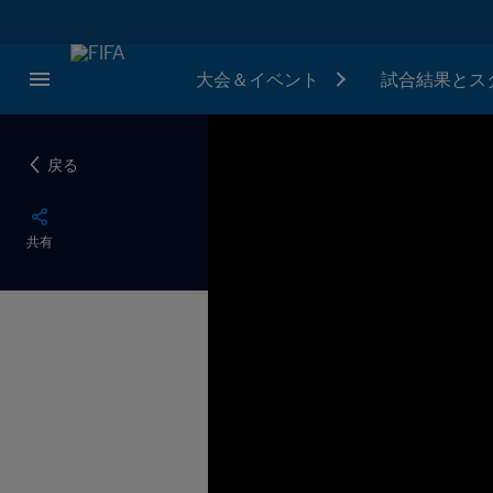
大会＆イベント
試合結果とス
戻る
共有