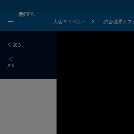
大会＆イベント
試合結果とス
戻る
共有