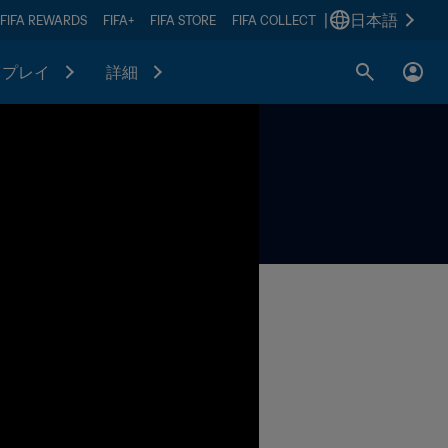
|
日本語
FIFA REWARDS
FIFA+
FIFA STORE
FIFA COLLECT
プレイ
詳細