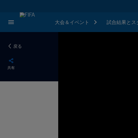
大会＆イベント
試合結果とス
戻る
共有