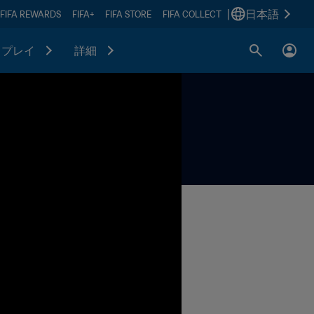
|
日本語
FIFA REWARDS
FIFA+
FIFA STORE
FIFA COLLECT
プレイ
詳細