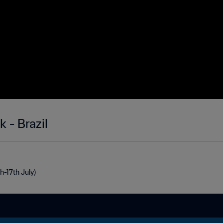
 - Brazil
th-17th July)