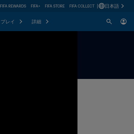
|
日本語
FIFA REWARDS
FIFA+
FIFA STORE
FIFA COLLECT
プレイ
詳細