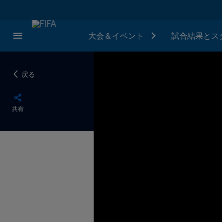
大会＆イベント
試合結果とス
戻る
共有