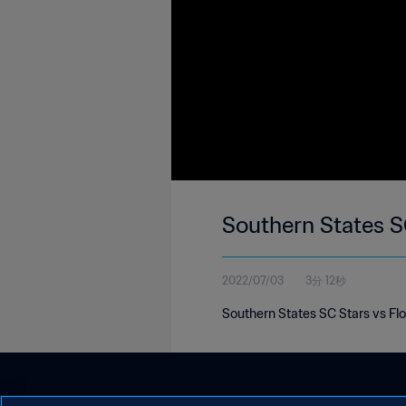
2022/07/03
3分 12秒
Southern States SC Stars vs Fl