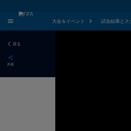
大会＆イベント
試合結果とス
戻る
共有