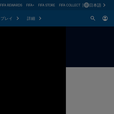
|
日本語
FIFA REWARDS
FIFA+
FIFA STORE
FIFA COLLECT
プレイ
詳細