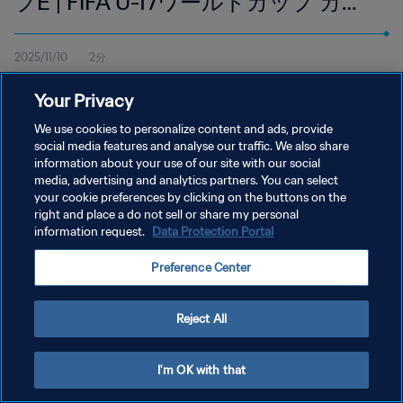
プE | FIFA U-17ワールドカップ カタ
ール2025 | ハイライト
2025/11/10
2分
11月10日（月）現地時間18:45よりドーハのアスパイア・ゾーンで
Your Privacy
行われたエジプト対イングランド戦のハイライトを視聴
We use cookies to personalize content and ads, provide
social media features and analyse our traffic. We also share
information about your use of our site with our social
media, advertising and analytics partners. You can select
your cookie preferences by clicking on the buttons on the
right and place a do not sell or share my personal
プライバシーポリシー
information request.
Data Protection Portal
サービス利用規約
Preference Center
クッキー設定の管理
Copyright © 1994 - 2026 FIFA. All rights reserved.
Reject All
I'm OK with that