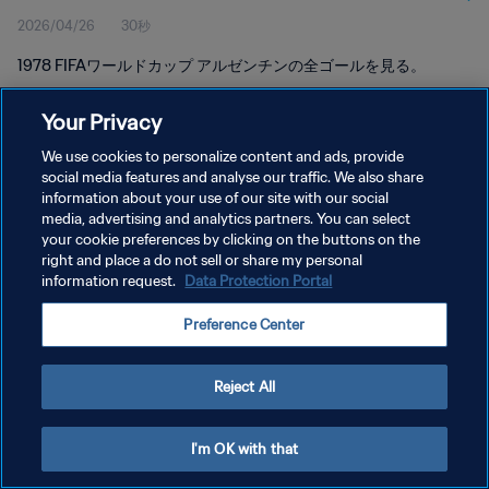
2026/04/26
30秒
1978 FIFAワールドカップ アルゼンチンの全ゴールを見る。
Your Privacy
We use cookies to personalize content and ads, provide
social media features and analyse our traffic. We also share
information about your use of our site with our social
プライバシーポリシー
media, advertising and analytics partners. You can select
your cookie preferences by clicking on the buttons on the
サービス利用規約
right and place a do not sell or share my personal
クッキー設定の管理
information request.
Data Protection Portal
Copyright © 1994 - 2026 FIFA. All rights reserved.
Preference Center
Reject All
I'm OK with that