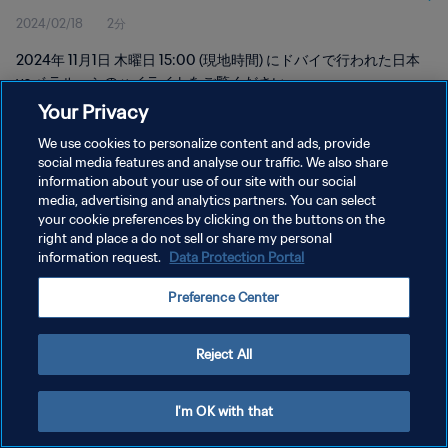
2024/02/18
2分
2024年 11月1日 木曜日 15:00 (現地時間) にドバイで行われた日本
vs ベラルーシのハイライトをご覧ください。
Your Privacy
We use cookies to personalize content and ads, provide
social media features and analyse our traffic. We also share
information about your use of our site with our social
media, advertising and analytics partners. You can select
your cookie preferences by clicking on the buttons on the
プライバシーポリシー
right and place a do not sell or share my personal
information request.
Data Protection Portal
サービス利用規約
クッキー設定の管理
Preference Center
Copyright © 1994 - 2026 FIFA. All rights reserved.
Reject All
I'm OK with that