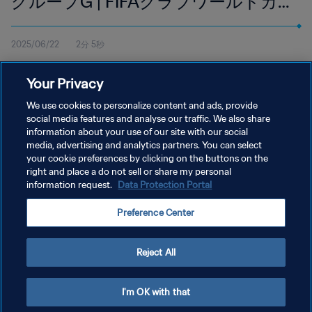
グループG | FIFAクラブワールドカ
ップ2025 | ハイライト
2025/06/22
2分 5秒
6月22日（日）現地時間12:00よりフィラデルフィアのリンカー
Your Privacy
ン・フィナンシャル・フィールドで行われたユヴェントスFC対ウ
ィダードAC戦のハイライトを視聴。
We use cookies to personalize content and ads, provide
social media features and analyse our traffic. We also share
information about your use of our site with our social
media, advertising and analytics partners. You can select
your cookie preferences by clicking on the buttons on the
right and place a do not sell or share my personal
information request.
Data Protection Portal
プライバシーポリシー
Preference Center
サービス利用規約
クッキー設定の管理
Reject All
Copyright © 1994 - 2026 FIFA. All rights reserved.
I'm OK with that